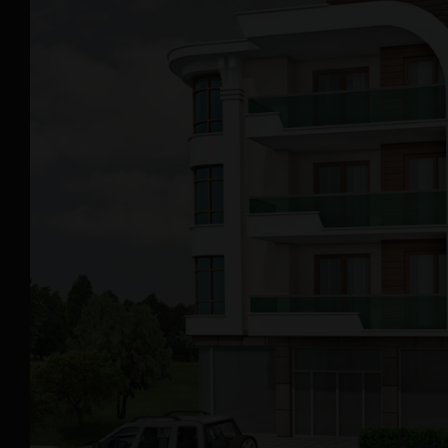
e-müşteri
© 2020 | Aksiyal Mühendislik Mimarlık
Dekorasyon İnşaat Taahhüt Sanayi ve Ticaret