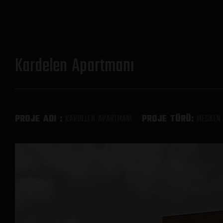
Kardelen Apartmanı
Anasayfa
Anket
Kurumsal
PROJE ADI :
KARDELEN APARTMANI
PROJE TÜRÜ:
MESKEN
Ekibimiz
Projeler
Multimedya
İnsan Kaynakları
İletişim