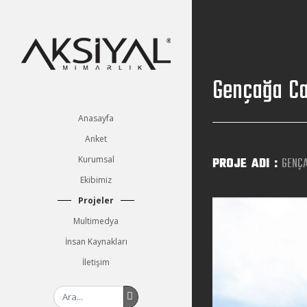
Gençağa Ca
Anasayfa
Anket
Kurumsal
PROJE ADI :
GENÇA
Ekibimiz
Projeler
Multimedya
İnsan Kaynakları
İletişim