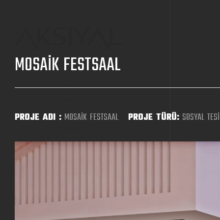
MOSAİK FESTSAAL
Anasayfa
Anket
Kurumsal
PROJE ADI :
MOSAİK FESTSAAL
PROJE TÜRÜ:
SOSYAL TESİ
Ekibimiz
Projeler
Multimedya
İnsan Kaynakları
İletişim